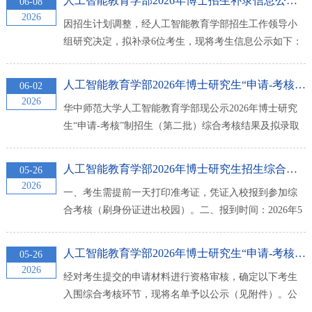
人工智能教育学部2026年博士招生补录信息公示（三）
06-08
生单位：人工智能教育学部。为便于考生报考，现将
2026
因招生计划调整，经人工智能教育学部招生工作领导小
2027年人工智能教育学部相关招生专业信息公布如下：
组研究决定，拟补录6位考生，现将考生信息公示如下：
一、2027年博士研究生招生专业专业代码专业名称研究
考生编号姓名报考专业报考研究方向报考导师学习方式
方向0...
综合考核总成绩拟录取意见备注105116111392622檀钰莹
人工智能教育学部2026年博士研究生“申请-考核”制招生综合考...
06-02
教育技术学不区分研究方向肖克江全日制79.62 拟录取
2026
华中师范大学人工智能教育学部现公示2026年博士研究
105116111392359陈珍教育领导与管理不区分研究方向张
生“申请-考核”制招生（第二批）综合考核结果及拟录取
屹全日制82.48 拟录取105116111392382黄燕教育领...
意见，最终名单以学校公示为准。公示期为即日起3日，
期间如有异议可实事求是申诉。联系人为邓老师，电话
人工智能教育学部2026年博士研究生招生综合考核工作安排（第...
05-26
027-67862827，邮箱cuty@ccnu.edu.cn。
2026
一、考生需提前一天打印准考证，凭证入校报到参加综
合考核（刷身份证进出校园）。二、报到时间：2026年5
月29日上午9:30至10:30三、报到地点：华中师范大学南
湖综合楼N7023室四、资格复核：入围综合考核的考生报
人工智能教育学部2026年博士研究生“申请-考核”制招生入围综...
05-26
到时，须提交下列材料原件进行资格复核：1.身份证原
2026
经对考生提交的申请材料进行资格审核，确定以下考生
件；2.硕士学位证原件（应届生不提供）；3.外语等级证
入围综合考核环节，现将名单予以公示（见附件）。公
书原件；4.思想政治表现审查表（签字盖章）。学...
示期为即日起的3日，如有异议可于公示期内进行申诉。