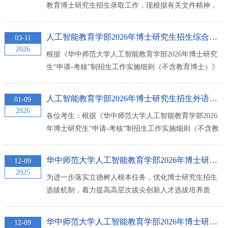
教育博士研究生招生录取工作，现根据有关文件精神，
生复试工作顺利进行。二、招生计划及复试名单（...
在充分体现公平公正、确保招生质量的前提下，制订学
部2026年教育博士研究生综合考核工作方案。一、组织
人工智能教育学部2026年博士研究生招生综合考核工作方案（不...
03-11
机构学部成立研究生招生工作领导小组，全面负责博士
2026
根据《华中师范大学人工智能教育学部2026年博士研究
研究生招生工作。下设资格审核小组、材料评审小组、
生“申请-考核”制招生工作实施细则（不含教育博士）》
综合考核小组及纪检监督小组具体负责相关工作，...
的规定，结合人工智能教育学部（以下简称“学部”）实
际，特制定本工作方案。一、组织机构与工作原则学部
人工智能教育学部2026年博士研究生招生外语水平考核的通知
01-09
成立研究生招生工作领导小组，全面负责博士研究生招
2026
各位考生：根据《华中师范大学人工智能教育学部2026
生工作。下设资格审核小组、材料评审小组、综合考核
年博士研究生“申请-考核”制招生工作实施细则（不含教
小组及纪检监督小组具体负责相关工作。学部“申...
育博士）》的规定，报名学术型博士及电子信息专业博
士的考生，通过全国大学英语四级（或雅思5.5分、或托
华中师范大学人工智能教育学部2026年博士研究生“申请-考核”...
12-09
福75分），但未达到外语水平基本报考条件，必须参加
2025
为进一步落实立德树人根本任务，优化博士研究生招生
学部组织的外语水平考核。未通过全国大学英语四级
选拔机制，着力提高高层次拔尖创新人才选拔培养质
（或雅思未达到5.5分、托福未达到75分）不能参加学...
量，根据《华中师范大学2026年招收攻读博士学位研究
生招生简章》及《华中师范大学2026年招收攻读教育博
华中师范大学人工智能教育学部2026年博士研究生“申请-考核”...
12-09