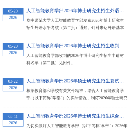
申诉情况须实事求是，以便调查核实。申诉联系人员：
人工智能教育学部2026年博士研究生招生外语水平考核的通知（...
05-20
邓老师申诉联系电话：027-67862827申诉信箱：
2026
华中师范大学人工智能教育学部发布2026年博士研究生
cuty@ccnu.edu.cn人工智能教育学部2026年5月26日
招生外语水平考核（第二批）通知。针对未达外语基本
条件的学术型、电子信息及符合条件的教育博士考生，
定于5月22日在南湖综合楼进行英语笔试考核。考生须于
人工智能教育学部2026年博士研究生招生收到申请材料考生名单...
05-20
当日上午10:00-11:00携带身份证及证书原件报到，下午
2026
人工智能教育学部收到的2026年博士研究生招生申请材
14:00-15:30参加笔试。考核不合格者视为不满足报考条
料名单（第二批）见附件。
件，不得进入后续环节，缺席者视为放弃报考资格。
人工智能教育学部2026年硕士研究生招生复试录取工作细则
03-22
2026
根据教育部和学校有关文件精神，结合人工智能教育学
部（以下简称“学部”）的实际情况，制订2026年硕士研究
生招生复试录取工作细则。一、组织机构根据相关管理
规定和工作要求，学部成立招生工作领导小组、复试小
人工智能教育学部2026年博士研究生招生综合考核工作方案（教...
03-11
组、命题小组、复试资格审查小组、考务小组、成绩复
2026
为切实做好人工智能教育学部（以下简称“学部”）2026年
核小组、后勤保障小组、巡视督查小组，确保研究生招