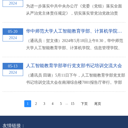
蓝图。​ 在两个多小时的参观过程中，大家跟随讲解人员
2024
​为进一步落实中共中央办公厅《党委（党组）落实全面
依次参观了展馆的古代展、近现代展和当代展三大版
从严治党主体责任规定》，切实落实管党治党政治责
块，分别从城市印象、城市历史、城市家园、畅达交通...
任，以高质量党建推进高质量发展。学部于6月17日在
1161会议室召开2024年第8次党委会，专题研究全面从严
华中师范大学人工智能教育学部、计算机学院、信息管理学院、...
05-20
治党相关工作，学部党委委员参加会议。会上，学部党
2024
（通讯员：贺文倩）2024年5月18日上午8:30，华中师范
委书记黄涛传达了学校党纪学习教育工作专班办公室工
大学人工智能教育学部、计算机学院、信息管理学院、
作提示，结合学部实际，就进一步强化从严治党工作作...
公共管理学院四院联合分党校发展对象培训班开班典礼
在南湖综合楼N223教室顺利举行。人工智能教育学部党
人工智能教育学部举行党支部书记培训交流大会
05-13
委副书记邓飞，计算机学院党委副书记庄甲鹏，信息管
2024
（通讯员 田璐）5月11日下午，人工智能教育学部党支部
理学院党委副书记王涛，人工智能教育学部校聘组织员
书记培训交流大会在南湖综合楼7001报告厅举行。学部
杨先顺，计算机学院本科生辅导员、党务干事董明月，...
党委书记黄涛、党委副书记邓飞、党务干事田璐以及各
支部书记和副书记参加活动。会议由学部党委副书记邓
...
飞主持。首先，国家数字化学习工程技术研究中心教工
1
2
3
4
5
15
下页
尾页
第二党支部书记陈增照作“智慧党建平台助力主题党日活
动”专题汇报。他从支部的工作实际出发，展示了...
友情链接：