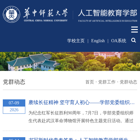
学校主页
|
English
|
OA系统
党群动态
·
·
首页
党群工作
党群动态
赓续长征精神 坚守育人初心——学部党委组织开展纪念红军长征...
07-09
2026
为纪念红军长征胜利90周年，7月7日，学部党委组织师
生代表赴武汉革命博物馆开展特色主题党日活动。通过
参观中共五大会址、农讲所旧址及纪律建设历史陈列
展，全体教师重温峥嵘岁月，系统学习党的纪律建设历