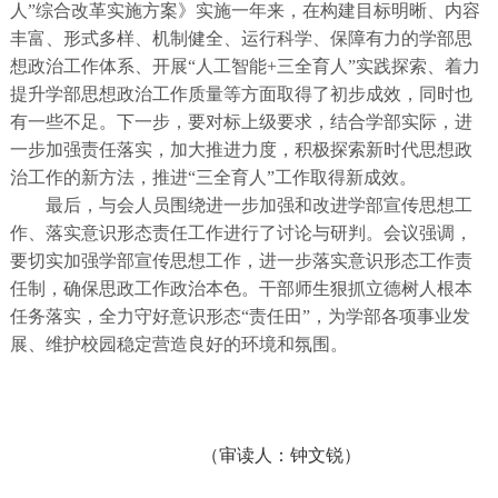
人”综合改革实施方案》实施一年来，在
构建目标明晰、内容
丰富、形式多样、机制健全、运行科学、保障有力的
学部
思
想政治工作体系
、
开展
“人工智能+三全育人”实践探索
、
着力
提升
学部
思想政治工作质量
等方面取得了初步成效，同时也
有一些不足
。
下一步，
要对标
上级要求
，
结合学部实际，进
一步加强责任落实，加大推进力度，
积极探索新时代思想政
治工作的新方法，推进
“三全育人”工作取得新成效
。
最后，与会人员围绕进一步加强和改进学部宣传思想工
作、落实意识形态责任工作进行了讨论与研判。会议强调，
要切实加强学部宣传思想工作，进一步落实意识形态工作责
任制，确保思政工作政治本色。干部师生狠抓立德树人根本
任务落实，全力守好意识形态
“责任田”，为学部各项事业发
展、维护校园稳定营造良好的环境和氛围。
（审读人：钟文锐）