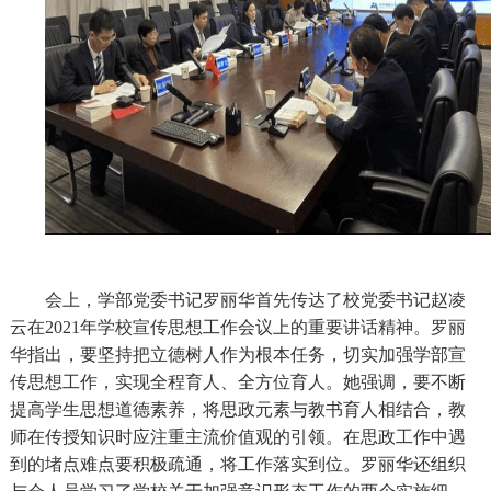
会上，学部党委
书记罗丽华
首先传达
了
校党委书记赵凌
云
在
2021年学校宣传思想工作会议上的重要讲话精神。罗丽
华指出，
要坚持把立德树人作为
根本任务
，
切实加强学部宣
传思想工作
，实现全程育人、全方位育人
。
她强调，要不断
提高学生思想道德素养，将思政元素与教书育人相结合，教
师在传授知识时应注重主流价值观的引领。在思政工作中遇
到的堵点难点要积极疏通，将工作落实到位。罗丽华还组织