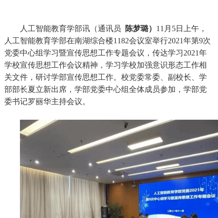
人工智能教育学部讯（通讯员
陈梦璐）
11
月
5
日
上午，
人工智能教育学部在南湖综合楼
1182会议室举行
2021年第9次
党委中心组学习
暨宣传思想工作专题会议，传达学习
2021年
学校宣传思想工作会议精神，学习学校加强意识形态工作相
关文件，研讨学部宣传思想工作。校党委常委、
副校长、学
部部长夏立新出席，学部党委中心组全体成员
参加
，
学部
党
委书记罗丽华主持
会议
。