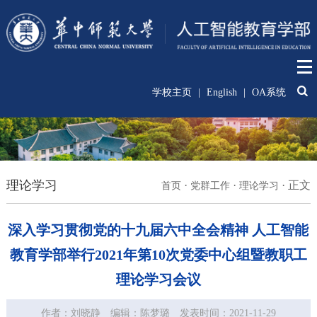
学校主页
|
English
|
OA系统
理论学习
·
·
·
正文
首页
党群工作
理论学习
深入学习贯彻党的十九届六中全会精神 人工智能
教育学部举行2021年第10次党委中心组暨教职工
理论学习会议
作者：刘晓静
编辑：陈梦璐
发表时间：2021-11-29