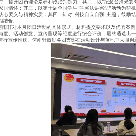
讨，提升团员理论素养和政治判断力；其二，以“纪念台湾光复8
家国情怀；
其三，以第十届全国学生
“学宪法讲宪法”活动为契
核心要义与精神实质；
其四，针对
“科技自立自强”主题，鼓励
相结合。
何雨轩对本月团日活动的具体形式、材料提交要求以及优秀案例
与度、活动创意、宣传呈现等维度进行综合评价，最终遴选出
进行宣传推送
。
何雨轩鼓励各团支部在活动设计与落地中大胆创