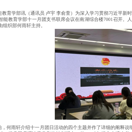
能教育学部讯（通讯员
卢宇
李俞萱
）为深入学习贯彻习近平新时
工智能教育学部十一月团支书联席会议在南湖综合楼7001召开。人
由组织部何雨轩主持
。
始，何雨轩
介绍
十一月
团日
活动
的
四个主题
并
作了
详细的阐释说