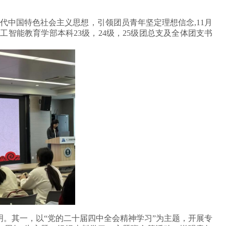
代中国特色社会主义思想，引领团员青年坚定理想信念
,
11月
工智能教育学部本科23
级
，
24
级
，
25级团总支及全体团支书
明
。其一，以
“党的二十届四中全会精神学习”为主题，开展专