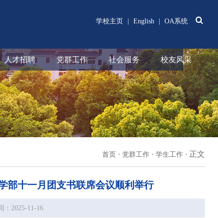
学校主页
|
English
|
OA系统
人才招聘
党群工作
社会服务
校友风采
·
·
·
正文
首页
党群工作
学生工作
育学部十一月团支书联席会议顺利举行
2025-11-16