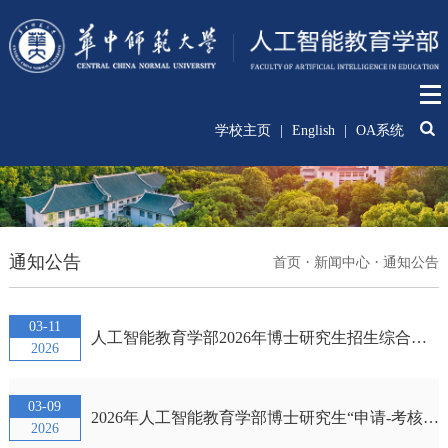
学校主页
|
English
|
OA系统
通知公告
·
·
首页
新闻中心
通知公告
03-11
人工智能教育学部2026年博士研究生招生综合考核工作方案（不含教育博士）
2026
03-09
2026年人工智能教育学部博士研究生“申请-考核”制招生入围综合考核考生名单公示
2026