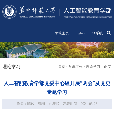
学校主页
|
English
|
OA系统
理论学习
·
·
·
正文
首页
党群工作
理论学习
人工智能教育学部党委中心组开展“两会”及党史
专题学习
作者：陈诚
编辑：孔庆鹏
发表时间：2021-03-23