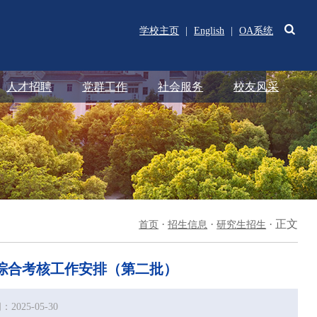
学校主页
|
English
|
OA系统
人才招聘
党群工作
社会服务
校友风采
·
·
·
正文
首页
招生信息
研究生招生
生综合考核工作安排（第二批）
2025-05-30