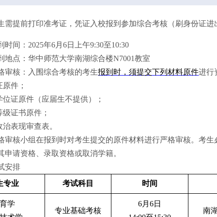
生需提前打印准考证，凭证入校报到参加综合考核
（
刷身份证进
到时间：2025年
6
月
6
日
上午9
:
3
0至1
0
:
3
0
到地点：华中师范大学南湖综合楼N7001教室
格审核：入围综合考核的考生
报到时，须提交下列材料原件
进行
证原件；
学位证原件
（
应届生不提供
）
；
等级证书原件；
政治表现审查表
。
格
审核
小组在报到时对考生提交的原件材料进行严格
审核
。考生
其申请资格、录取资格或取消学籍。
试安排
生专业
考试科目
时间
育学
6月6日
专业基础考核
南湖