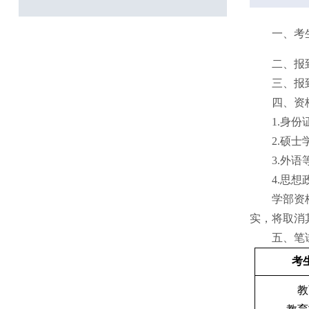
一、
考
二、
报
三、
报
四、
资
1.
身份
2.
硕士
3.
外语
4.
思想
学部
资
实，将取消
五、
笔
考
教