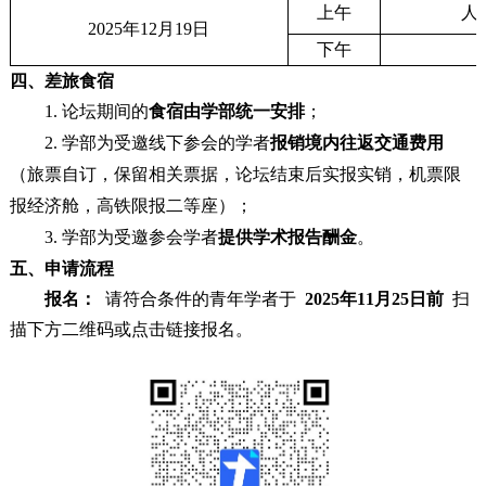
上午
人
2025年12月19日
下午
四、差旅食宿
1. 论坛期间的
食宿由学部统一安排
；
2. 学部为受邀线下参会的学者
报销境内往返交通费用
（旅票自订，保留相关票据，论坛结束后实报实销，机票限
报经济舱，高铁限报二等座）；
3. 学部为受邀参会学者
提供学术报告酬金
。
五、申请流程
报名：
请符合条件的青年学者于
2025年11月25日前
扫
描下方二维码或点击链接报名。