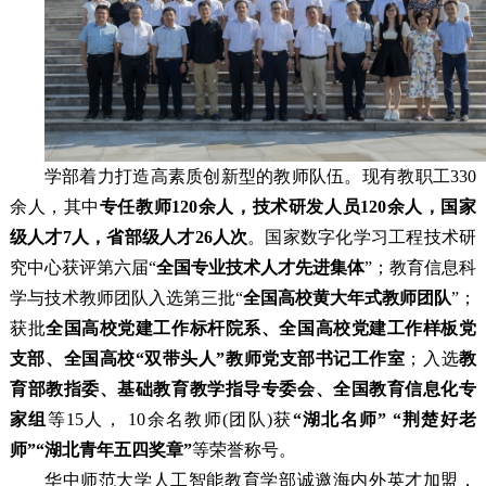
学部着力打造高素质创新型的教师队伍。现有教职工330
余人，其中
专任教师120余人，技术研发人员120余人，国家
级人才7人，省部级人才26人次
。国家数字化学习工程技术研
究中心获评第六届“
全国专业技术人才先进集体
”；教育信息科
学与技术教师团队入选第三批“
全国高校黄大年式教师团队
”；
获批
全国高校党建工作标杆院系、全国高校党建工作样板党
支部、全国高校“双带头人”教师党支部书记工作室
；入选
教
育部教指委、基础教育教学指导专委会、全国教育信息化专
家组
等15人， 10余名教师(团队)获
“湖北名师” “荆楚好老
师”“湖北青年五四奖章”
等荣誉称号。
华中师范大学人工智能教育学部诚邀海内外英才加盟，