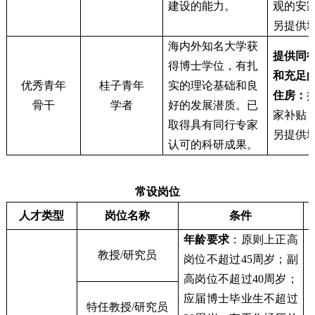
建设的能力。
观的安
另提供
海内外知名大学获
提供同
得博士学位，有扎
和充足
优秀青年
桂子青年
实的理论基础和良
住房：
骨干
学者
好的发展潜质。已
家补贴
取得具有同行专家
另提供
认可的科研成果。
常设岗位
人才类型
岗位名称
条件
年龄要求
：原则上正高
教授/研究员
岗位不超过45周岁；副
高岗位不超过40周岁；
应届博士毕业生不超过
特任教授/研究员