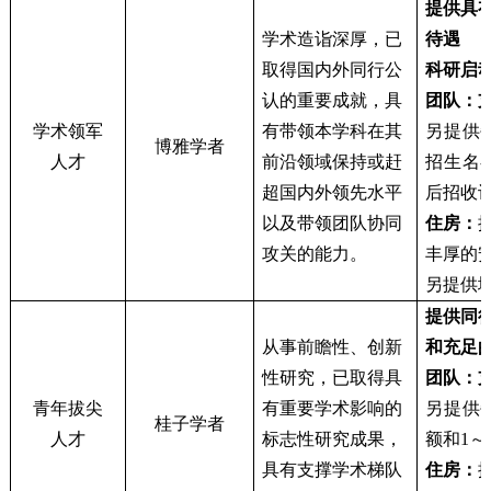
提供具
学术造诣深厚，已
待遇
取得国内外同行公
科研启
认的重要成就，具
团队：
学术领军
有带领本学科在其
另提供
博雅学者
人才
前沿领域保持或赶
招生名
超国内外领先水平
后招收
以及带领团队协同
住房：
攻关的能力。
丰厚的
另提供
提供同
从事前瞻性、创新
和充足
性研究，已取得具
团队：
青年拔尖
有重要学术影响的
另提供
桂子学者
人才
标志性研究成果，
额和1～
具有支撑学术梯队
住房：