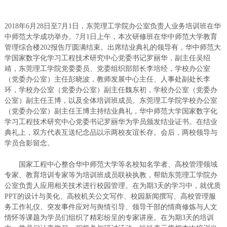
2018年6月28日至7月1日，东莞理工学院办公室负责人业务培训班在华
中师范大学成功举办。7月1日上午，本次研修班在华中师范大学教育
管理综合楼202报告厅圆满结束。出席结业典礼的领导有，华中师范大
学国家数字化学习工程技术研究中心党委书记罗丽华，副主任吴绍
靖，东莞理工学院党委委员、党委组织部部长李培经，学校办公室
（党委办公室）主任彭晓波，教师发展中心主任、人事处副处长李
环，学校办公室（党委办公室）副主任魏东初，学校办公室（党委办
公室）副主任王博，以及全体培训班成员。东莞理工学院学校办公室
（党委办公室）副主任王博主持结业典礼，华中师范大学国家数字化
学习工程技术研究中心党委书记罗丽华为学员颁发结业证书。在结业
典礼上，双方代表互送纪念品以示两校友谊长存。会后，两校领导与
学员合影留念。
国家工程中心整合华中师范大学等名校知名学者、高校管理领域
专家、教育培训专家等为培训班成员联袂执教，帮助东莞理工学院办
公室负责人应用相关技术进行校园管理。在为期3天的学习中，就优质
PPT的设计与美化、高校机关公文写作、校园新闻撰写、高校管理服
务工作礼仪、突发事件应对与舆情引导、领导干部的情商修炼与人文
情怀等课题为学员们组织了精彩纷呈的专家讲座。在为期3天的培训