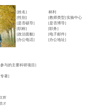
[姓名]
林利
[性别]
[教师类型]
实验中心
[是否硕导]
[是否博导]
[职称]
[职务]
[政治面貌]
[电子邮件]
[办公电话]
[办公地址]
或参与的主要科研项目]
专著]
文辉
贵才