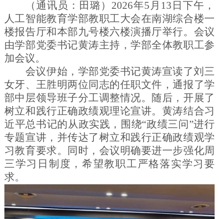
（通讯员：田璐）
202
6
年
5
月
13
日
下午
，
人工智能教育学部教职工大会在南湖综合楼
一
楼报告厅和本部九号楼六楼演播厅举行
。会议
由学部党委书记黄涛主持，
学部全体教职工参
加会议。
会议伊始，学部党委书记黄涛宣读了刘三
女牙、王胜明两位同志的任职文件，通报了学
部中层领导班子分工调整情况。随后，开展了
树立和践行正确政绩观理论宣讲。黄涛结合习
近平总书记的从政实践，围绕
“政绩三问”进行
专题宣讲，并传达了树立和践行正确政绩观学
习教育要求。同时，会议明确要进一步强化周
三学习日制度，希望教职工严格落实学习要
求。