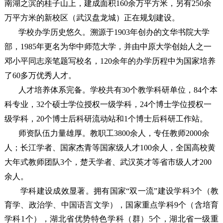
南湖之滨的桂子山上，建成面积160余万平方米，另有250余
万平方米的新校区（武汉盘龙城）正在规划建设。
学校办学历史悠久。溯源于1903年创办的文华书院大学
部，1985年更名为华中师范大学，并由中原大学创始人之一
邓小平同志亲笔题写校名，120余年的办学历程中为国家培养
了60多万优秀人才。
人才培养体系完备。学校共有30个教学科研单位，84个本
科专业，32个硕士学位授权一级学科，24个博士学位授权一
级学科，20个博士后科研流动站和1个博士后科研工作站。
师资队伍力量雄厚。教职工3800余人，专任教师2000余
人；长江学者、国家杰青等国家级人才100余人，全国高校黄
大年式教师团队3个，楚天学者、武汉英才等省市级人才200
余人。
学科建设成效显著。拥有国家“双一流”建设学科3个（教
育学、政治学、中国语言文学），国家重点学科9个（含培育
学科1个），湖北省优势特色学科（群）5个，湖北省一级重